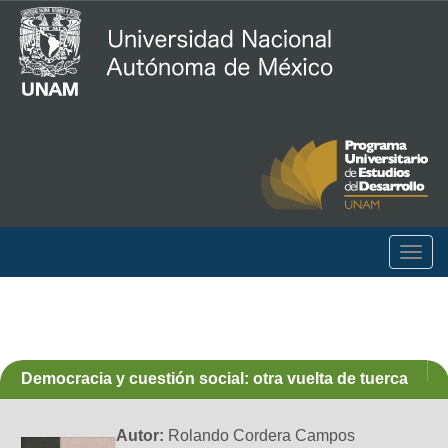
Togg
navig
Democracia y cuestión social: otra vuelta de tuerca
Autor:
Rolando Cordera Campos