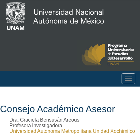
Togg
navig
Consejo Académico Asesor
Dra. Graciela Bensusán Areous
Profesora investigadora
Universidad Autónoma Metropolitana Unidad Xochimilco