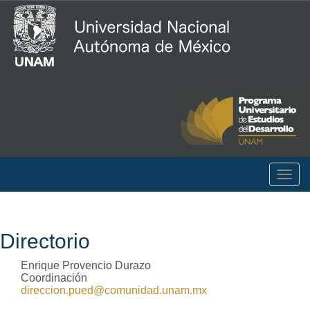
Togg
navig
Directorio
Enrique Provencio Durazo
Coordinación
direccion.pued@comunidad.unam.mx