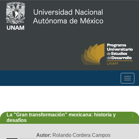
Togg
navig
La "Gran transformación" mexicana: historia y
desafíos
Autor:
Rolando Cordera Campos