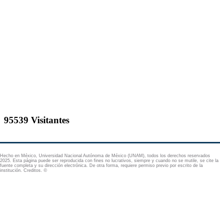
Hecho en México, Universidad Nacional Autónoma de México (UNAM), todos los derechos reservados
2025. Esta página puede ser reproducida con fines no lucrativos, siempre y cuando no se mutile, se cite la
fuente completa y su dirección electrónica. De otra forma, requiere permiso previo por escrito de la
institución. Creditos. ©