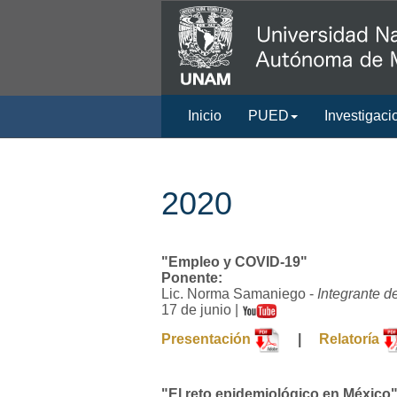
Inicio
PUED
Investigaci
2020
"Empleo y COVID-19"
Ponente:
Lic. Norma Samaniego -
Integrante 
17 de junio |
Presentación
|
Relatoría
"El reto epidemiológico en México