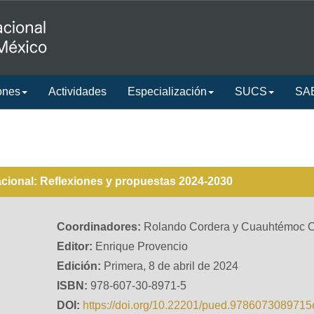
ones
Actividades
Especialización
SUCS
SA
acional: Reflexiones y propuestas 2024-2030
Coordinadores:
Rolando Cordera y Cuauhtémoc 
Editor:
Enrique Provencio
Edición:
Primera, 8 de abril de 2024
ISBN:
978-607-30-8971-5
DOI:
https://doi.org/10.22201/pued.9786073089715