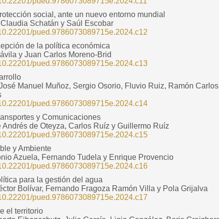
rg/10.22201/pued.9786073089715e.2024.c11
protección social, ante un nuevo entorno mundial
Claudia Schatán y Saúl Escobar
rg/10.22201/pued.9786073089715e.2024.c12
epción de la política económica
ávila y Juan Carlos Moreno-Brid
rg/10.22201/pued.9786073089715e.2024.c13
arrollo
 José Manuel Muñoz, Sergio Osorio, Fluvio Ruiz, Ramón Carlos 
s
rg/10.22201/pued.9786073089715e.2024.c14
 Transportes y Comunicaciones
 Andrés de Oteyza, Carlos Ruíz y Guillermo Ruíz
rg/10.22201/pued.9786073089715e.2024.c15
able y Ambiente
onio Azuela, Fernando Tudela y Enrique Provencio
rg/10.22201/pued.9786073089715e.2024.c16
ítica para la gestión del agua
ctor Bolívar, Fernando Fragoza Ramón Villa y Pola Grijalva
rg/10.22201/pued.9786073089715e.2024.c17
 el territorio