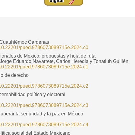
 Cuauhtémoc Cardenas
g/10.22201/pued.9786073089715e.2024.c0
ionales de México: propuestas y hoja de ruta
Jorge Eduardo Navarrete, Carlos Heredia y Tonatiuh Guillén
g/10.22201/pued.9786073089715e.2024.c1
do de derecho
rg/10.22201/pued.9786073089715e.2024.c2
ernabilidad política y electoral
rg/10.22201/pued.9786073089715e.2024.c3
uperar la seguridad y la paz en México
rg/10.22201/pued.9786073089715e.2024.c4
ítica social del Estado Mexicano