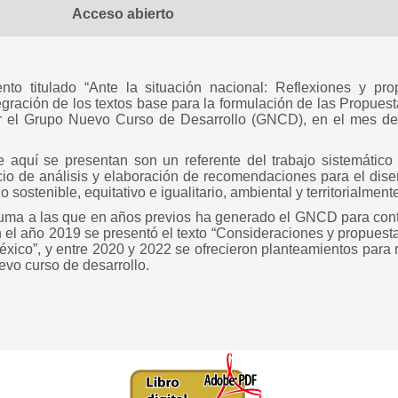
Acceso abierto
to titulado “Ante la situación nacional: Reflexiones y pro
egración de los textos base para la formulación de las Propues
r el Grupo Nuevo Curso de Desarrollo (GNCD), en el mes de
aquí se presentan son un referente del trabajo sistemático
cio de análisis y elaboración de recomendaciones para el dise
o sostenible, equitativo e igualitario, ambiental y territorialment
uma a las que en años previos ha generado el GNCD para contri
n el año 2019 se presentó el texto “Consideraciones y propuesta
éxico”, y entre 2020 y 2022 se ofrecieron planteamientos para r
evo curso de desarrollo.