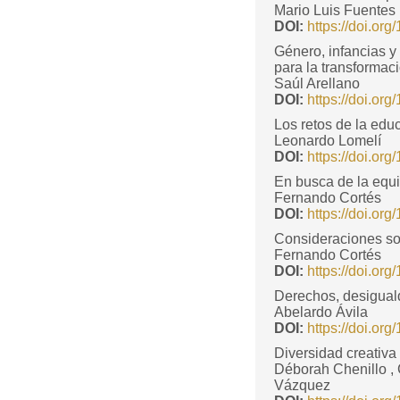
Mario Luis Fuentes
DOI:
https://doi.o
Género, infancias y
para la transformac
Saúl Arellano
DOI:
https://doi.o
Los retos de la edu
Leonardo Lomelí
DOI:
https://doi.o
En busca de la equi
Fernando Cortés
DOI:
https://doi.o
Consideraciones sob
Fernando Cortés
DOI:
https://doi.o
Derechos, desiguald
Abelardo Ávila
DOI:
https://doi.o
Diversidad creativa
Déborah Chenillo ,
Vázquez