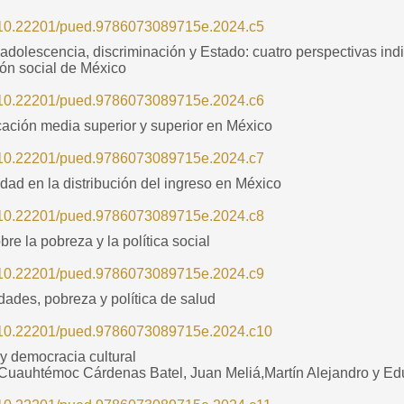
rg/10.22201/pued.9786073089715e.2024.c5
 adolescencia, discriminación y Estado: cuatro perspectivas in
ión social de México
rg/10.22201/pued.9786073089715e.2024.c6
cación media superior y superior en México
rg/10.22201/pued.9786073089715e.2024.c7
dad en la distribución del ingreso en México
rg/10.22201/pued.9786073089715e.2024.c8
re la pobreza y la política social
rg/10.22201/pued.9786073089715e.2024.c9
ades, pobreza y política de salud
rg/10.22201/pued.9786073089715e.2024.c10
 y democracia cultural
 Cuauhtémoc Cárdenas Batel, Juan Meliá,Martín Alejandro y Ed