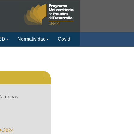
ED
Normatividad
Covid
Cárdenas
e.2024