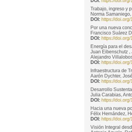
DOI:
https://doi.o
Trabajo, ingreso y 
Norma Samaniego, 
DOI:
https://doi.o
Por una nueva conc
Francisco Suárez D
DOI:
https://doi.o
Energía para el des
Juan Eibenschutz ,
Alejandro Villalobo
DOI:
https://doi.o
Infraestructura de
Aarón Dychter, José
DOI:
https://doi.o
Desarrollo Sustent
Julia Carabias, Ant
DOI:
https://doi.o
Hacia una nueva pol
Félix Hernández, Hé
DOI:
https://doi.o
Visión Integral desde